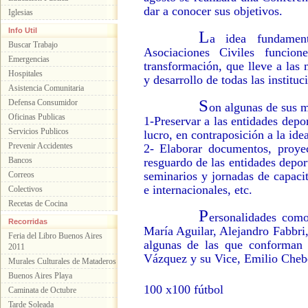
dar a conocer sus objetivos.
Iglesias
Info Util
L
a idea fundamen
Buscar Trabajo
Asociaciones Civiles funcio
Emergencias
transformación, que lleve a las 
Hospitales
y desarrollo de todas las instituc
Asistencia Comunitaria
S
Defensa Consumidor
on algunas de sus m
Oficinas Publicas
1-Preservar a las entidades depo
Servicios Publicos
lucro, en contraposición a la ide
Prevenir Accidentes
2- Elaborar documentos, proye
Bancos
resguardo de las entidades depor
seminarios y jornadas de capaci
Correos
e internacionales, etc.
Colectivos
Recetas de Cocina
P
ersonalidades com
Recorridas
María Aguilar, Alejandro Fabbri
Feria del Libro Buenos Aires
algunas de las que conforman 
2011
Vázquez y su Vice, Emilio Cheb
Murales Culturales de Mataderos
Buenos Aires Playa
100 x100 fútbol
Caminata de Octubre
Tarde Soleada