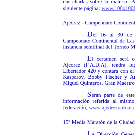
dar charlas sobre la materia. P
siguiente página:
www.100x100f
Ajedrez - Campeonato Continent
D
el 16 al 30 de 
Campeonato Continental de Las
instancia semifinal del Torneo M
E
l certamen será o
Ajedrez (F.A.D.A), tendrá l
Libertador 420 y contará con el
Kasparov, Bobby Fischer y Ana
Miguel Quinteros, Gran Maestro I
S
erán parte de est
información referida al mismo
federación,
www.ajedrezvirtual
15º Media Maratón de la Ciudad
L
a Dirección Gener