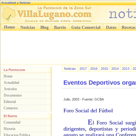
Actualidad y Noticias
Home
Noticias
Blog
Barrio
Guía Comercial
Datos
Recetas
Noticias
2017
2016
2015
2014
2013
2
La Puntocom
Home
Eventos Deportivos orga
Actualidad
Articulos
Documentos
Julio, 2003 - Fuente: GCBA
Editorial
Contactos
Foro Social del Fútbol
El Barrio
E
l Foro Social surg
Comunidad
dirigentes, deportistas y perio
Historia
agosto se realizará una Conferen
Educacion Publica