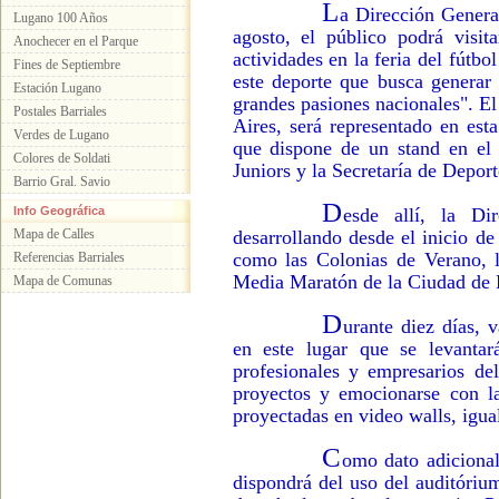
L
a Dirección Genera
Lugano 100 Años
agosto, el público podrá visi
Anochecer en el Parque
actividades en la feria del fútbo
Fines de Septiembre
este deporte que busca generar
Estación Lugano
grandes pasiones nacionales". 
Postales Barriales
Aires, será representado en est
Verdes de Lugano
que dispone de un stand en el
Colores de Soldati
Juniors y la Secretaría de Deport
Barrio Gral. Savio
D
Info Geográfica
esde allí, la Di
Mapa de Calles
desarrollando desde el inicio de
como las Colonias de Verano, 
Referencias Barriales
Media Maratón de la Ciudad de 
Mapa de Comunas
D
urante diez días, v
en este lugar que se levantar
profesionales y empresarios del
proyectos y emocionarse con la
proyectadas en video walls, igual
C
omo dato adicional
dispondrá del uso del auditóriu