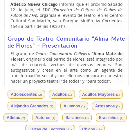
Atlético Nueva Chicago
informa que el próximo Sábado
12 de Julio, el
EDC
(
Encuentro de Cultura de Clubes de
Fútbol de AFA
), organiza el evento de teatro, en el Centro
Cultural San Martín, sala Enrique Muiño, Av Corrientes
1548 a partir de las 19:30 hs.
Grupo de Teatro Comunitario “Alma Mate
de Flores” – Presentación
El grupo de
Teatro Comunitario Callejero
“
Alma Mate de
Flores
”, originario del barrio de Flores, está integrado por
más de cuarenta vecinos de diversas edades. Son
autogestivos y creen en el arte como un agente de
transformación social y por ello nos convoca en nuestro
hacer un proyecto teatral "de todos" y "para todos".
Adolescentes
Adultos
Adultos Mayores
(2)
(1)
(1)
Alejandro Granados
Alumnos
Artesanos
(1)
(1)
(1)
Atletas
Autores
Bailarines
Brasileños
(2)
(1)
(3)
(1)
Cartas de Lectores
Chicos
(21)
(16)