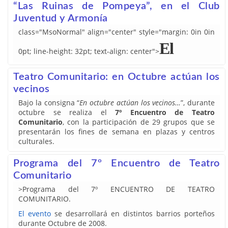
“Las Ruinas de Pompeya”, en el Club
Juventud y Armonía
class="MsoNormal" align="center" style="margin: 0in 0in
El
0pt; line-height: 32pt; text-align: center">
Teatro Comunitario: en Octubre actúan los
vecinos
Bajo la consigna “
En octubre actúan los vecinos…
”, durante
octubre se realiza el
7º Encuentro de Teatro
Comunitario
, con la participación de 29 grupos que se
presentarán los fines de semana en plazas y centros
culturales.
Programa del 7º Encuentro de Teatro
Comunitario
>Programa del 7º ENCUENTRO DE TEATRO
COMUNITARIO.
El
evento
se desarrollará en distintos barrios porteños
durante Octubre de 2008.