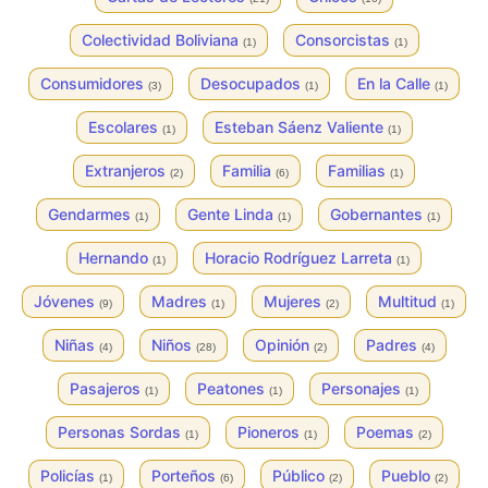
Colectividad Boliviana
Consorcistas
(1)
(1)
Consumidores
Desocupados
En la Calle
(3)
(1)
(1)
Escolares
Esteban Sáenz Valiente
(1)
(1)
Extranjeros
Familia
Familias
(2)
(6)
(1)
Gendarmes
Gente Linda
Gobernantes
(1)
(1)
(1)
Hernando
Horacio Rodríguez Larreta
(1)
(1)
Jóvenes
Madres
Mujeres
Multitud
(9)
(1)
(2)
(1)
Niñas
Niños
Opinión
Padres
(4)
(28)
(2)
(4)
Pasajeros
Peatones
Personajes
(1)
(1)
(1)
Personas Sordas
Pioneros
Poemas
(1)
(1)
(2)
Policías
Porteños
Público
Pueblo
(1)
(6)
(2)
(2)