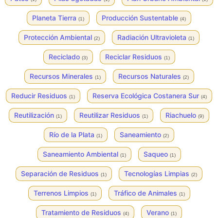
Planeta Tierra
Producción Sustentable
(1)
(4)
Protección Ambiental
Radiación Ultravioleta
(2)
(1)
Reciclado
Reciclar Residuos
(3)
(1)
Recursos Minerales
Recursos Naturales
(1)
(2)
Reducir Residuos
Reserva Ecológica Costanera Sur
(1)
(4)
Reutilización
Reutilizar Residuos
Riachuelo
(1)
(1)
(9)
Río de la Plata
Saneamiento
(1)
(2)
Saneamiento Ambiental
Saqueo
(1)
(1)
Separación de Residuos
Tecnologías Limpias
(1)
(2)
Terrenos Limpios
Tráfico de Animales
(1)
(1)
Tratamiento de Residuos
Verano
(4)
(1)