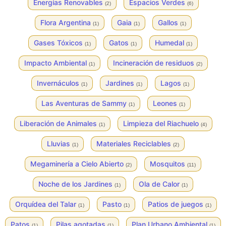
Energías Renovables
Espacios Verdes
(2)
(6)
Flora Argentina
Gaia
Gallos
(1)
(1)
(1)
Gases Tóxicos
Gatos
Humedal
(1)
(1)
(1)
Impacto Ambiental
Incineración de residuos
(1)
(2)
Invernáculos
Jardines
Lagos
(1)
(1)
(1)
Las Aventuras de Sammy
Leones
(1)
(1)
Liberación de Animales
Limpieza del Riachuelo
(1)
(4)
Lluvias
Materiales Reciclables
(1)
(2)
Megaminería a Cielo Abierto
Mosquitos
(2)
(11)
Noche de los Jardines
Ola de Calor
(1)
(1)
Orquídea del Talar
Pasto
Patios de juegos
(1)
(1)
(1)
Patos
Pilas agotadas
Plan Urbano Ambiental
(1)
(1)
(1)