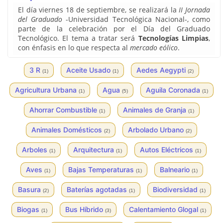
El día viernes 18 de septiembre, se realizará la
II Jornada
del Graduado
-Universidad Tecnológica Nacional-, como
parte de la celebración por el Día del Graduado
Tecnológico. El tema a tratar será
Tecnologías Limpias
,
con énfasis en lo que respecta al
mercado eólico
.
3 R
Aceite Usado
Aedes Aegypti
(1)
(1)
(2)
Agricultura Urbana
Agua
Aguila Coronada
(1)
(5)
(1)
Ahorrar Combustible
Animales de Granja
(1)
(1)
Animales Domésticos
Arbolado Urbano
(2)
(2)
Arboles
Arquitectura
Autos Eléctricos
(1)
(1)
(1)
Aves
Bajas Temperaturas
Balneario
(1)
(1)
(1)
Basura
Baterías agotadas
Biodiversidad
(2)
(1)
(1)
Biogas
Bus Híbrido
Calentamiento Glogal
(1)
(3)
(1)