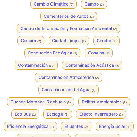
Cambio Climático
Campo
(6)
(1)
Cementerios de Autos
(2)
Centro de Información y Formación Ambiental
(2)
Cianuro
Ciudad Limpia
Cóndor
(2)
(1)
(1)
Conducción Ecológica
Conejos
(1)
(1)
Contaminación
Contaminación Acústica
(10)
(5)
Contaminación Atmosférica
(2)
Contaminación del Agua
(1)
Cuenca Matanza-Riachuelo
Delitos Ambientales
(1)
(1)
Eco Bus
Ecología
Efecto Invernadero
(1)
(1)
(2)
Eficiencia Energética
Efluentes
Energía Solar
(2)
(3)
(1)