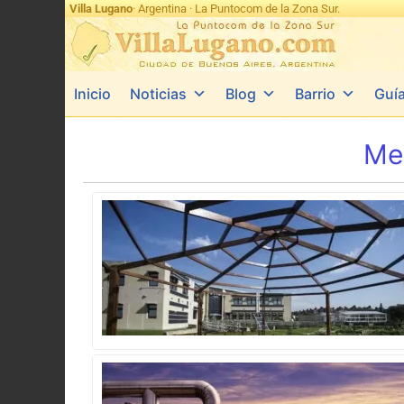
Villa Lugano
· Argentina · La Puntocom de la Zona Sur.
Inicio
Noticias
Blog
Barrio
Guí
Me