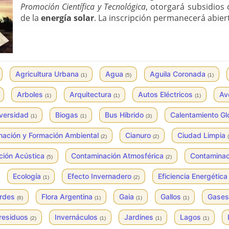
Promoción Científica y Tecnológica
, otorgará subsidios
de la
energía solar
. La inscripción permanecerá abiert
Agricultura Urbana
Agua
Aguila Coronada
(1)
(5)
(1)
Arboles
Arquitectura
Autos Eléctricos
Av
(1)
(1)
(1)
iversidad
Biogas
Bus Híbrido
Calentamiento Gl
(1)
(1)
(3)
mación y Formación Ambiental
Cianuro
Ciudad Limpia
(2)
(2)
ción Acústica
Contaminación Atmosférica
Contaminac
(5)
(2)
Ecología
Efecto Invernadero
Eficiencia Energétic
(1)
(2)
erdes
Flora Argentina
Gaia
Gallos
Gases
(6)
(1)
(1)
(1)
 residuos
Invernáculos
Jardines
Lagos
(2)
(1)
(1)
(1)