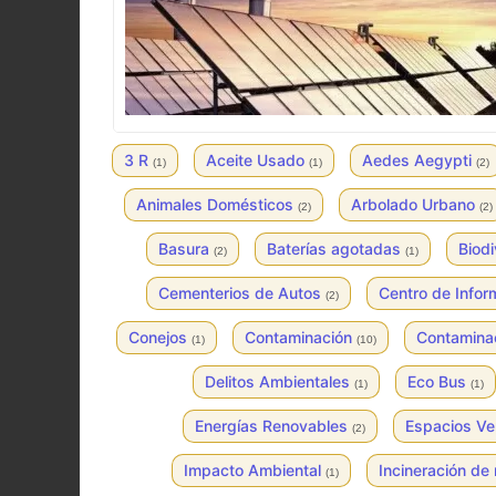
3 R
Aceite Usado
Aedes Aegypti
(1)
(1)
(2)
Animales Domésticos
Arbolado Urbano
(2)
(2)
Basura
Baterías agotadas
Biod
(2)
(1)
Cementerios de Autos
Centro de Infor
(2)
Conejos
Contaminación
Contamina
(1)
(10)
Delitos Ambientales
Eco Bus
(1)
(1)
Energías Renovables
Espacios V
(2)
Impacto Ambiental
Incineración de
(1)