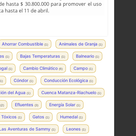
 de hasta $ 30.800.000 para promover el uso
a hasta el 11 de abril.
Ahorrar Combustible
Animales de Granja
(1)
(1)
es
Bajas Temperaturas
Balneario
(1)
(1)
(1)
ogal
Cambio Climático
Campo
(1)
(6)
(1)
Cóndor
Conducción Ecológica
(1)
(1)
(1)
ión del Agua
Cuenca Matanza-Riachuelo
(1)
(1)
a
Efluentes
Energía Solar
(2)
(3)
(1)
 Tóxicos
Gatos
Humedal
(1)
(1)
(1)
Las Aventuras de Sammy
Leones
(1)
(1)