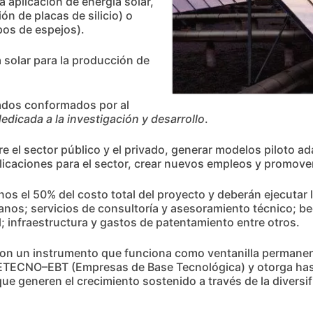
a aplicación de energía solar,
ión de placas de silicio) o
pos de espejos).
 solar para la producción de
vados conformados por al
dedicada a la investigación y desarrollo
.
re el sector público y el privado, generar modelos piloto a
icaciones para el sector, crear nuevos empleos y promover 
os el 50% del costo total del proyecto y deberán ejecutar 
nos; servicios de consultoría y asesoramiento técnico; be
al; infraestructura y gastos de patentamiento entre otros.
 un instrumento que funciona como ventanilla permanente,
PRETECNO–EBT (Empresas de Base Tecnológica) y otorga ha
e generen el crecimiento sostenido a través de la diversif