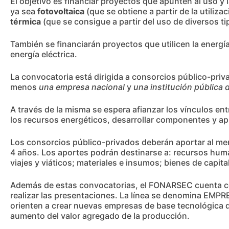
El objetivo es financiar proyectos que apunten al uso y l
ya sea
fotovoltaica
(que se obtiene a partir de la utilizac
térmica
(que se consigue a partir del uso de diversos ti
También se financiarán proyectos que utilicen la energía
energía eléctrica.
La convocatoria está dirigida a consorcios público-pri
menos
una empresa nacional
y
una institución pública 
A través de la misma se espera afianzar los vínculos ent
los recursos energéticos, desarrollar componentes y apl
Los consorcios público-privados deberán aportar al men
4 años. Los aportes podrán destinarse a: recursos huma
viajes y viáticos; materiales e insumos; bienes de capit
Además de estas convocatorias, el FONARSEC cuenta con
realizar las presentaciones. La línea se denomina EM
orienten a crear nuevas empresas de base tecnológica qu
aumento del valor agregado de la producción.