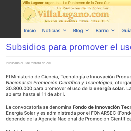
Villa Lugano
· Argentina · La Puntocom de la Zona Sur.
Inicio
Noticias
Blog
Barrio
Guí
Subsidios para promover el uso
Publicado el 9 de febrero de 2011
El Ministerio de Ciencia, Tecnología e Innovación Produc
Nacional de Promoción Científica y Tecnológica
, otorga
30.800.000 para promover el uso de la
energía solar
. L
abierta hasta el 11 de abril.
La convocatoria se denomina
Fondo de Innovación Tecn
Energía Solar y es administrada por el FONARSEC (Fondo
depende de la Agencia Nacional de Promoción Científica