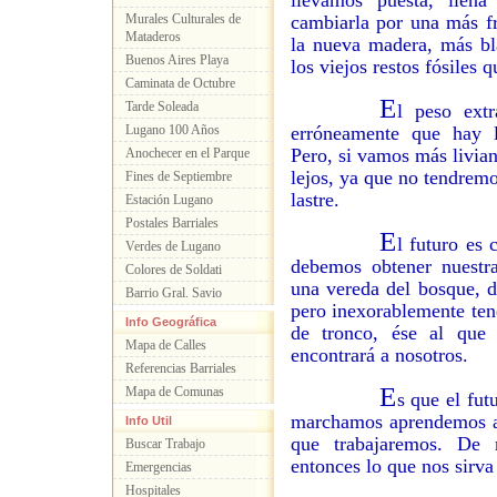
llevamos puesta, llen
Murales Culturales de
cambiarla por una más fr
Mataderos
la nueva madera, más bla
Buenos Aires Playa
los viejos restos fósiles
Caminata de Octubre
E
Tarde Soleada
l peso extr
Lugano 100 Años
erróneamente que hay 
Pero, si vamos más livia
Anochecer en el Parque
lejos, ya que no tendremo
Fines de Septiembre
lastre.
Estación Lugano
Postales Barriales
E
l futuro es
Verdes de Lugano
debemos obtener nuestr
Colores de Soldati
una vereda del bosque, di
Barrio Gral. Savio
pero inexorablemente ten
Info Geográfica
de tronco, ése al que
Mapa de Calles
encontrará a nosotros.
Referencias Barriales
E
Mapa de Comunas
s que el futu
marchamos aprendemos a d
Info Util
que trabajaremos. De 
Buscar Trabajo
entonces lo que nos sirv
Emergencias
Hospitales