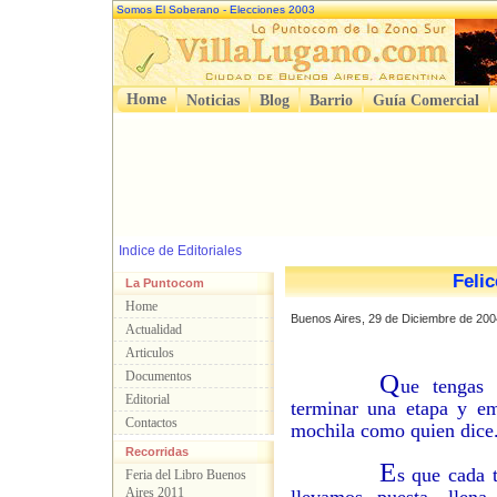
Somos El Soberano - Elecciones 2003
Home
Noticias
Blog
Barrio
Guía Comercial
Indice de Editoriales
Feli
La Puntocom
Home
Buenos Aires, 29 de Diciembre de 200
Actualidad
Articulos
Documentos
Q
ue tengas
Editorial
terminar una etapa y e
Contactos
mochila como quien dice
Recorridas
E
s que cada 
Feria del Libro Buenos
Aires 2011