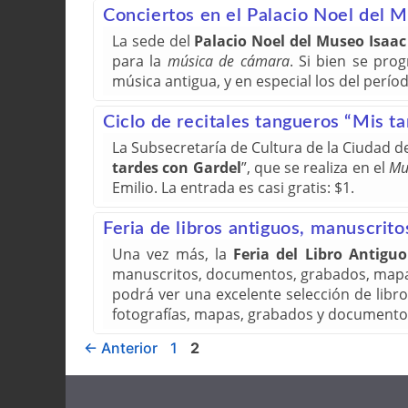
Conciertos en el Palacio Noel del 
La sede del
Palacio Noel del Museo Isaa
para la
música de cámara
. Si bien se prog
música antigua, y en especial los del perío
Ciclo de recitales tangueros “Mis t
La Subsecretaría de Cultura de la Ciudad de
tardes con Gardel
”, que se realiza en el
Mu
Emilio. La entrada es casi gratis: $1.
Feria de libros antiguos, manuscrit
Una vez más, la
Feria del Libro Antiguo
manuscritos, documentos, grabados, mapas y 
podrá ver una excelente selección de libro
fotografías, mapas, grabados y documentos
←
Anterior
1
2