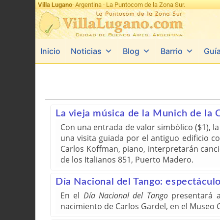
Villa Lugano
· Argentina · La Puntocom de la Zona Sur.
Inicio
Noticias
Blog
Barrio
Guí
La vieja música de la Munich de la 
Con una entrada de valor simbólico ($1), l
una visita guiada por el antiguo edificio 
Carlos Koffman, piano, interpretarán canci
de los Italianos 851, Puerto Madero.
Día Nacional del Tango: espectácul
En el
Día Nacional del Tango
presentará 
nacimiento de Carlos Gardel, en el Museo Ca