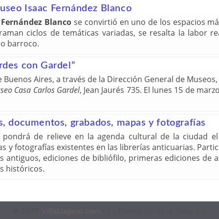
Museo Isaac Fernández Blanco
c Fernández Blanco
se convirtió en uno de los espacios m
raman ciclos de temáticas variadas, se resalta la labor re
do barroco.
ardes con Gardel”
 Buenos Aires, a través de la Dirección General de Museos, p
seo Casa Carlos Gardel
, Jean Jaurés 735. El lunes 15 de marz
os, documentos, grabados, mapas y fotografías
pondrá de relieve en la agenda cultural de la ciudad el 
fotografías existentes en las librerías anticuarias. Partici
s antiguos, ediciones de bibliófilo, primeras ediciones de
 históricos.
© 2026
VillaLugano.com
- La Puntocom de la Zona Sur