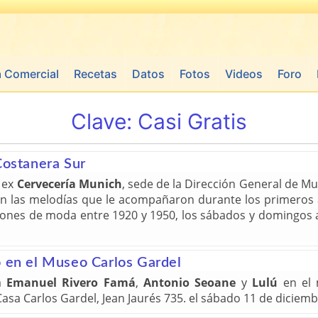
a Comercial
Recetas
Datos
Fotos
Videos
Foro
Clave:
Casi Gratis
Costanera Sur
a ex
Cervecería Munich
, sede de la Dirección General de M
con las melodías que le acompañaron durante los primeros añ
ones de moda entre 1920 y 1950, los sábados y domingos a l
o en el Museo Carlos Gardel
a
Emanuel Rivero Famá
,
Antonio Seoane
y
Lulú
en el 
sa Carlos Gardel, Jean Jaurés 735. el sábado 11 de diciembr