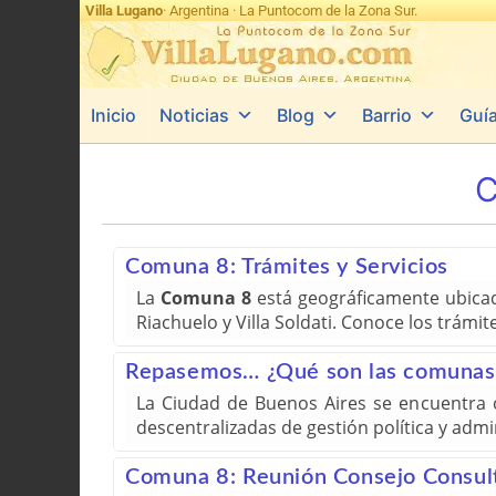
Villa Lugano
· Argentina · La Puntocom de la Zona Sur.
Inicio
Noticias
Blog
Barrio
Guí
C
Comuna 8: Trámites y Servicios
La
Comuna 8
está geográficamente ubicada
Riachuelo y Villa Soldati. Conoce los trámi
Repasemos… ¿Qué son las comunas
La Ciudad de Buenos Aires se encuentra
descentralizadas de gestión política y adm
Comuna 8: Reunión Consejo Consul