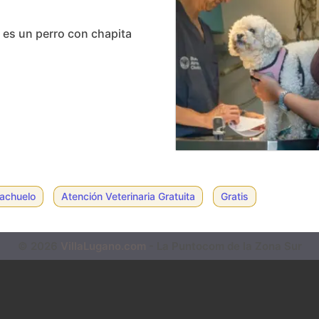
si es un perro con chapita
iachuelo
Atención Veterinaria Gratuita
Gratis
© 2026
VillaLugano.com
- La Puntocom de la Zona Sur