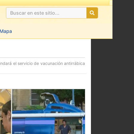
Mapa
ndará el servicio de vacunación antirrábica