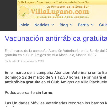
Villa Lugano
· Argentina · La Puntocom de la Zona Sur.
Inicio
Noticias
Blog
Barrio
Guí
Vacunación antirrábica gratuit
En el marco de la campaña Atención Veterinaria en tu Barrio del 
gratuita en el Club Amigos de Villa Riachuelo, Montiel 5382.
Publicado el 17 de marzo de 2026
En el marco de la campaña Atención Veterinaria en tu Ba
domingo 22 de marzo de 9 a 12.30 horas, se brindará el
antirrábica gratuita
en el Club Amigos de Villa Riachuelo
Podés acercarte
sin turno
.
Las Unidades Móviles Veterinarias recorren los barrios