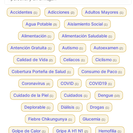
Accidentes
Adicciones
Adultos Mayores
(1)
(2)
(1)
Agua Potable
Aislamiento Social
(3)
(1)
Alimentación
Alimentación Saludable
(1)
(1)
Antención Gratuita
Autismo
Autoexamen
(1)
(1)
(2)
Calidad de Vida
Celíacos
Ciclismo
(2)
(1)
(1)
Cobertura Porteña de Salud
Consumo de Paco
(1)
(1)
Coronavirus
COVID
COVID19
(4)
(1)
(1)
Cuidado de la Piel
Cuidados
Dengue
(1)
(1)
(10)
Deplorable
Diálisis
Drogas
(1)
(1)
(1)
Fiebre Chikungunya
Glucemia
(1)
(1)
Golpe de Calor
Gripe A H1 N1
Hemofilia
(1)
(2)
(1)