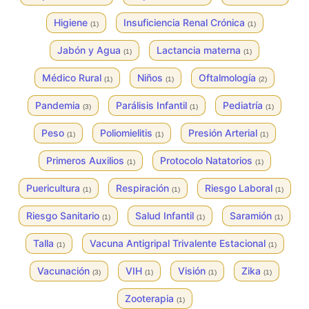
Higiene
Insuficiencia Renal Crónica
(1)
(1)
Jabón y Agua
Lactancia materna
(1)
(1)
Médico Rural
Niños
Oftalmología
(1)
(1)
(2)
Pandemia
Parálisis Infantil
Pediatría
(3)
(1)
(1)
Peso
Poliomielitis
Presión Arterial
(1)
(1)
(1)
Primeros Auxilios
Protocolo Natatorios
(1)
(1)
Puericultura
Respiración
Riesgo Laboral
(1)
(1)
(1)
Riesgo Sanitario
Salud Infantil
Saramión
(1)
(1)
(1)
Talla
Vacuna Antigripal Trivalente Estacional
(1)
(1)
Vacunación
VIH
Visión
Zika
(3)
(1)
(1)
(1)
Zooterapia
(1)