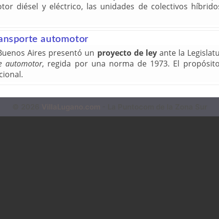
r diésel y eléctrico, las unidades de colectivos híbrid
ransporte automotor
 Buenos Aires presentó un
proyecto de ley
ante la Legislatu
te automotor
, regida por una norma de 1973. El propósito
cional.
© 2026
VillaLugano.com
- La Puntocom de la Zona Sur