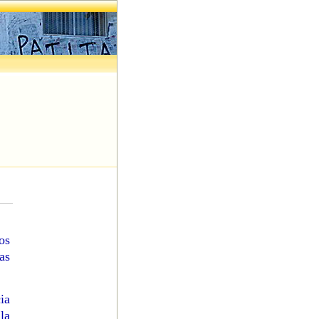
os
as
ia
la