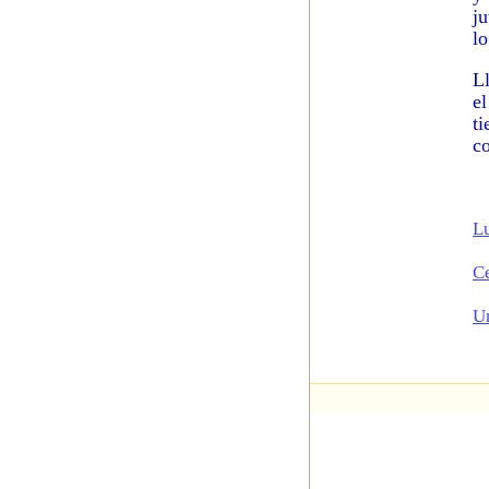
j
lo
L
e
t
c
L
Ce
U