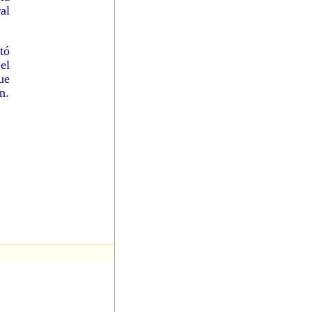
al
tó
el
ue
n.