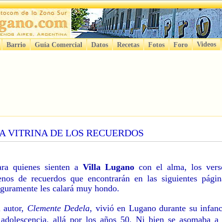
Videos
Barrio
Guía Comercial
Datos
Recetas
Fotos
Foro
A VITRINA DE LOS RECUERDOS
ara quienes sienten a
Villa Lugano
con el alma, los vers
lenos de recuerdos que encontrarán en las siguientes págin
eguramente les calará muy hondo.
l autor,
Clemente Dedela
, vivió en Lugano durante su infanc
 adolescencia, allá por los años 50. Ni bien se asomaba a 