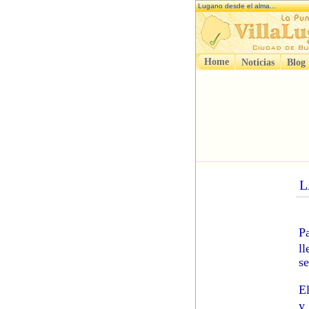
Lugano desde el alma...
Home
Noticias
Blog
L
P
l
s
E
y