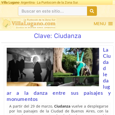
Villa Lugano
· Argentina · La Puntocom de la Zona Sur.
MENU
Clave:
Ciudanza
La
Ciu
da
d
le
da
lug
ar a la danza entre sus paisajes y
monumentos
A partir del 29 de marzo,
Ciudanza
vuelve a desplegarse
por los paisajes de la Ciudad de Buenos Aires, con la