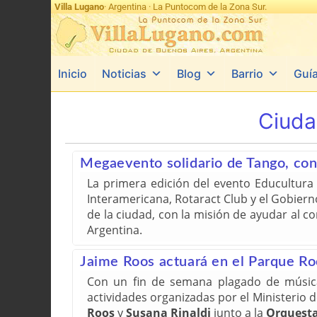
Villa Lugano
· Argentina · La Puntocom de la Zona Sur.
Inicio
Noticias
Blog
Barrio
Guí
Ciuda
Megaevento solidario de Tango, con 
La primera edición del evento Educultura 
Interamericana, Rotaract Club y el Gobier
de la ciudad, con la misión de ayudar al 
Argentina.
Jaime Roos actuará en el Parque Ro
Con un fin de semana plagado de música 
actividades organizadas por el Ministerio
Roos
y
Susana Rinaldi
junto a la
Orquesta