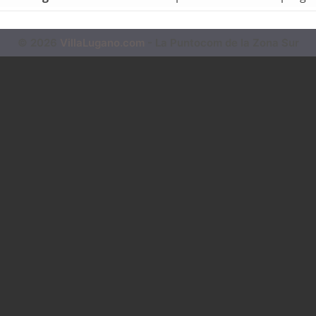
© 2026
VillaLugano.com
- La Puntocom de la Zona Sur