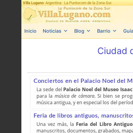
Villa Lugano
· Argentina · La Puntocom de la Zona Sur.
Inicio
Noticias
Blog
Barrio
Guí
Ciudad 
Conciertos en el Palacio Noel del 
La sede del
Palacio Noel del Museo Isaa
para la
música de cámara
. Si bien se prog
música antigua, y en especial los del perío
Feria de libros antiguos, manuscrit
Una vez más, la
Feria del Libro Antiguo
manuscritos, documentos, grabados, mapas y 