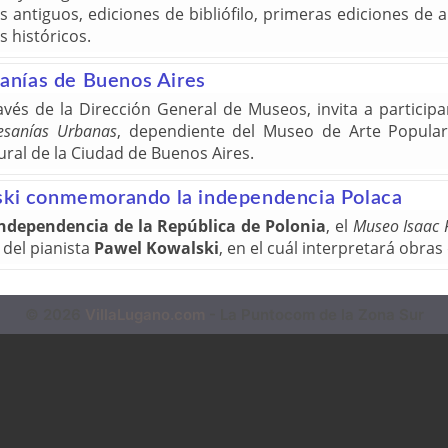
s antiguos, ediciones de bibliófilo, primeras ediciones de
 históricos.
esanías de Buenos Aires
avés de la Dirección General de Museos, invita a particip
esanías Urbanas
, dependiente del Museo de Arte Popular
ural de la Ciudad de Buenos Aires.
lski conmemorando la independencia Polaca
 Independencia de la República de Polonia
, el
Museo Isaac 
del pianista
Pawel Kowalski
, en el cuál interpretará obras
© 2026
VillaLugano.com
- La Puntocom de la Zona Sur