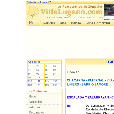
Colectivos: Línea 47
Home
Noticias
Blog
Barrio
Guía Comercial
Tra
Colectivos
5
21
28
36
47
50
56
80
Línea 47
86
91
92
97
101
103
114
117
CHACARITA - PATERNAL - VIL
126
141
143
150
LINIERS - BARRIO SAMORE
180
185
193
298
La Puntocom
Home
ESCALADA Y ZALARRAYAN - 
Actualidad
Ida:
De Zellarrayan y Es
Articulos
Escalada, Av. Director
Documentos
San Martín, Chorroa