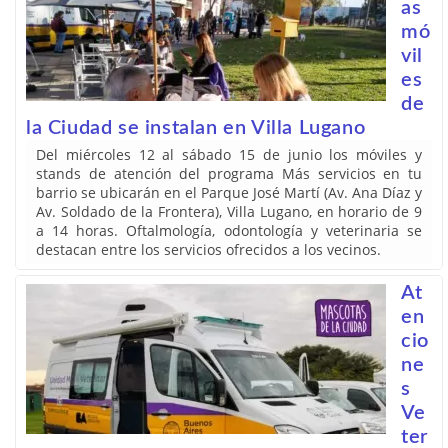
as
mó
vil
es
de
la Ciudad se instalan en Villa Lugano
Del miércoles 12 al sábado 15 de junio los móviles y
stands de atención del programa Más servicios en tu
barrio se ubicarán en el Parque José Martí (Av. Ana Díaz y
Av. Soldado de la Frontera), Villa Lugano, en horario de 9
a 14 horas. Oftalmología, odontología y veterinaria se
destacan entre los servicios ofrecidos a los vecinos.
At
en
cio
ne
s
Ve
ter