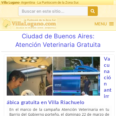
Villa Lugano
· Argentina · La Puntocom de la Zona Sur.
MENU
Ciudad de Buenos Aires:
Atención Veterinaria Gratuita
Va
cu
na
ció
n
ant
irr
ábica gratuita en Villa Riachuelo
En el marco de la campaña Atención Veterinaria en tu
Barrio del Gobierno porteño, el domingo 22 de marzo de