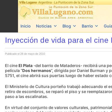
Villa Lugano
· Argentina · La Puntocom de la Zona Sur.
Inicio
Noticias
Blog
Barrio
Guí
Inyección de vida para el cine
Publicado el 28 de mayo de 2010
El cine
El Plata
-del barrio de Mataderos- recibirá una peq
película “
Dos hermanos
”, dirigida por Daniel Burman y
5751, el cine abrirá sus puertas luego de haber estado 
El Ministerio de Cultura porteño trabajó adecuando el espa
retiro de escombros, se reparó el piso y se reemplazaron
paso a las escalinatas.
En virtud del conjunto de valores culturales, patrimonia