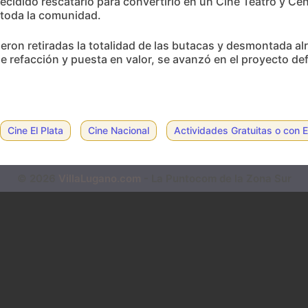
 decidido rescatarlo para convertirlo en un Cine Teatro y Cen
a toda la comunidad.
 fueron retiradas la totalidad de las butacas y desmontada a
e refacción y puesta en valor, se avanzó en el proyecto de
Cine El Plata
Cine Nacional
Actividades Gratuitas o con E
© 2026
VillaLugano.com
- La Puntocom de la Zona Sur