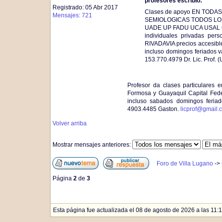
profesores escribió:
Registrado: 05 Abr 2017
Clases de apoyo EN TOD
Mensajes: 721
SEMIOLOGICAS TODOS LO
UADE UP FADU UCA USAL CIN
individuales privadas pe
RIVADAVIA precios accesible
incluso domingos feriados 
153.770.4979 Dr. Lic. Prof. 
Profesor da clases particulares 
Formosa y Guayaquil Capital Fede
incluso sabados domingos feria
4903.4485 Gaston.
licprof@gmail.
Volver arriba
Mostrar mensajes anteriores:
Foro de Villa Lugano
->
Página
2
de
3
Esta página fue actualizada el 08 de agosto de 2026 a las 11:1