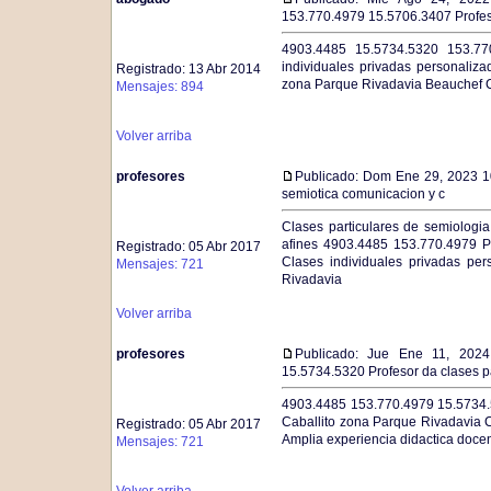
153.770.4979 15.5706.3407 Profe
4903.4485 15.5734.5320 153.770
individuales privadas personaliz
Registrado: 13 Abr 2014
zona Parque Rivadavia Beauchef C
Mensajes: 894
Volver arriba
profesores
Publicado: Dom Ene 29, 2023 
semiotica comunicacion y c
Clases particulares de semiologia
afines 4903.4485 153.770.4979 P
Registrado: 05 Abr 2017
Clases individuales privadas pe
Mensajes: 721
Rivadavia
Volver arriba
profesores
Publicado: Jue Ene 11, 202
15.5734.5320 Profesor da clases pa
4903.4485 153.770.4979 15.5734.53
Caballito zona Parque Rivadavia C
Registrado: 05 Abr 2017
Amplia experiencia didactica doce
Mensajes: 721