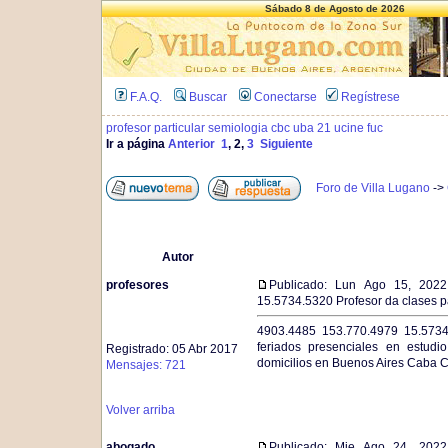
Sábado 8 de Agosto de 2026
F.A.Q.
Buscar
Conectarse
Regístrese
profesor particular semiologia cbc uba 21 ucine fuc
Ir a página
Anterior
1
,
2
,
3
Siguiente
Foro de Villa Lugano
->
Autor
profesores
Publicado: Lun Ago 15, 202
15.5734.5320 Profesor da clases pa
4903.4485 153.770.4979 15.5734.
feriados presenciales en estudi
Registrado: 05 Abr 2017
domicilios en Buenos Aires Caba C
Mensajes: 721
Volver arriba
abogado
Publicado: Mie Ago 24, 202