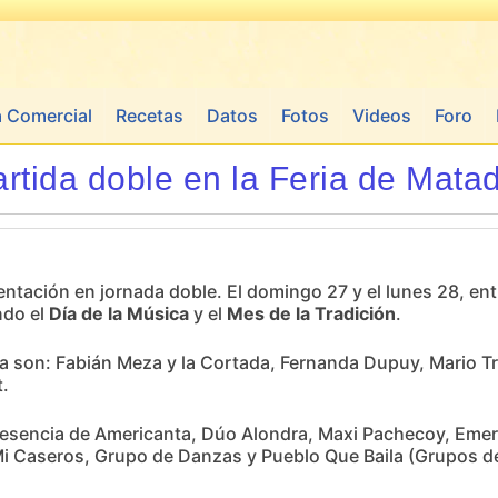
a Comercial
Recetas
Datos
Fotos
Videos
Foro
artida doble en la Feria de Mata
ntación en jornada doble. El domingo 27 y el lunes 28, entr
ndo el
Día de la Música
y el
Mes de la Tradición
.
ria son: Fabián Meza y la Cortada, Fernanda Dupuy, Mario Tr
t.
 presencia de Americanta, Dúo Alondra, Maxi Pachecoy, Eme
Mi Caseros, Grupo de Danzas y Pueblo Que Baila (Grupos d