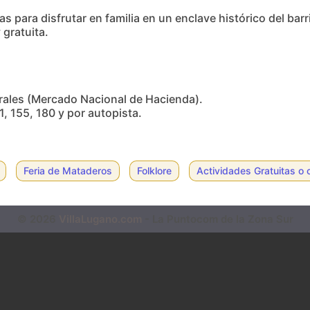
 para disfrutar en familia en un enclave histórico del bar
 gratuita.
orrales (Mercado Nacional de Hacienda).
41, 155, 180 y por autopista.
Feria de Mataderos
Folklore
Actividades Gratuitas o 
© 2026
VillaLugano.com
- La Puntocom de la Zona Sur