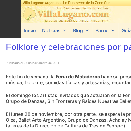
Villa Lugano
· Argentina · La Puntocom de la Zona Sur.
Inicio
Noticias
Blog
Barrio
Guí
Folklore y celebraciones por p
Publicado el 27 de noviembre de 2011
Este fin de semana, la
Feria de Mataderos
hace su prese
música, flolclore, comidas típicas y artesanías, recorda
El domingo los artistas invitados que actuarán en la Fe
Grupo de Danzas, Sin Fronteras y Raíces Nuestras Balle
El lunes 28 de noviembre, por otra parte, se espera la
Ólea, Ballet Arte Argentino, Grupo de Danzas, Achalay 
talleres de la Dirección de Cultura de Tres de Febrero).