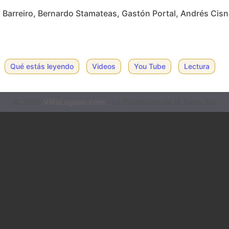
Barreiro, Bernardo Stamateas, Gastón Portal, Andrés Cisn
Qué estás leyendo
Videos
You Tube
Lectura
© 2026
VillaLugano.com
- La Puntocom de la Zona Sur