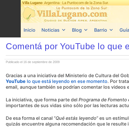
Villa Lugano
· Argentina · La Puntocom de la Zona Sur.
Inicio
Noticias
Blog
Barrio
Guí
Comentá por YouTube lo que e
Publicado el 16 de septiembre de 2009
Gracias a una iniciativa del Ministerio de Cultura del G
YouTube
lo que está leyendo en ese momento
. Por trat
email, aunque también se podrían comentar los videos e
La iniciativa, que forma parte del
Programa de Fomento d
importantes de sus vidas sino sólo por las lecturas act
De esa forma el canal “
Qué estás leyendo
” es un estímu
quizás encuentre alguna recomendación que le resulte i