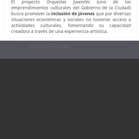
El proyecto
Orquestas Juveniles
(uno de los
emprendimientos culturales del Gobierno de la Ciudad)
busca promover la
inclusión de jóvenes
que por diversas
situaciones económicas y sociales no tuvieron acceso a
actividades culturales, fomentando su capacidad
creadora a través de una experiencia artística.
© 2026
VillaLugano.com
- La Puntocom de la Zona
Sur