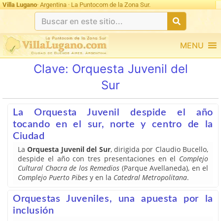
Villa Lugano
· Argentina · La Puntocom de la Zona Sur.
MENU
Clave:
Orquesta Juvenil del
Sur
La Orquesta Juvenil despide el año
tocando en el sur, norte y centro de la
Ciudad
La
Orquesta Juvenil del Sur
, dirigida por Claudio Bucello,
despide el año con tres presentaciones en el
Complejo
Cultural Chacra de los Remedios
(Parque Avellaneda), en el
Complejo Puerto Pibes
y en la
Catedral Metropolitana
.
Orquestas Juveniles, una apuesta por la
inclusión