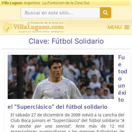
Villa Lugano
· Argentina · La Puntocom de la Zona Sur.
MENU
Clave:
Fútbol Solidario
Fu
e
tod
o
un
éxi
to
el “Superclásico” del fútbol solidario
El sábado 27 de diciembre de 2008 volvió a la cancha del
Club Boca Juniors el “Superclásico” del fútbol solidario “
A
la cancha por una sonrisa
”. Ante más de 12 mil
espectadores acompañaron a los mejores futbolistas de