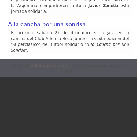
la Argentina compartieron junto a
Javier Zanetti
esta
jornada solidaria.
A la cancha por una sonrisa
El próximo sábado 27 de diciembre se jugará en la
cancha del Club Atlético Boca Juniors la sexta edición del
“Superclásico” del fútbol solidario “
A la Cancha por una
Sonrisa
”.
© 2026
VillaLugano.com
- La Puntocom de la Zona
Sur