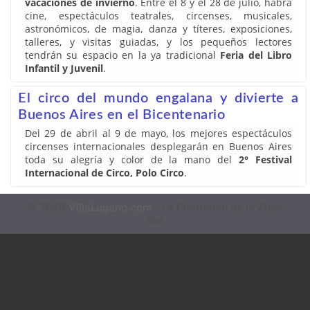
vacaciones de invierno
. Entre el 8 y el 28 de julio, habrá
cine, espectáculos teatrales, circenses, musicales,
astronómicos, de magia, danza y títeres, exposiciones,
talleres, y visitas guiadas, y los pequeños lectores
tendrán su espacio en la ya tradicional
Feria del Libro
Infantil y Juvenil
.
El circo del mundo engalana y divierte a
Buenos Aires en el Bicentenario
Del 29 de abril al 9 de mayo, los mejores espectáculos
circenses internacionales desplegarán en Buenos Aires
toda su alegría y color de la mano del
2° Festival
Internacional de Circo, Polo Circo
.
© 2026
VillaLugano.com
- La Puntocom de la Zona
Sur