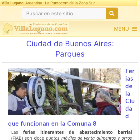
Villa Lugano
· Argentina · La Puntocom de la Zona Sur.
MENU
Ciudad de Buenos Aires:
Parques
Fer
ias
de
la
Ciu
da
d
que funcionan en la Comuna 8
Las
ferias itinerantes de abastecimiento barrial
(FIAB) son doce
puntos móviles de venta alimentos y otros