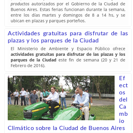
productos
autorizados por el Gobierno de la Ciudad de
Buenos Aires. Estas ferias funcionan durante la semana,
entre los días martes y domingos de 8 a 14 hs, y se
ubican en plazas y parques porteños.
Actividades gratuitas para disfrutar de las
plazas y los parques de la Ciudad
El Ministerio de Ambiente y Espacio Público ofrece
actividades gratuitas para disfrutar de las plazas y los
parques de la Ciudad
este fin de semana (20 y 21 de
Febrero de 2016).
Ef
ect
os
del
Ca
mb
io
Climático sobre la Ciudad de Buenos Aires