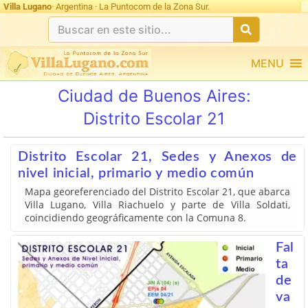
Villa Lugano
· Argentina · La Puntocom de la Zona Sur.
MENU
Ciudad de Buenos Aires:
Distrito Escolar 21
Distrito Escolar 21, Sedes y Anexos de
nivel inicial, primario y medio común
Mapa georeferenciado del Distrito Escolar 21, que abarca
Villa Lugano, Villa Riachuelo y parte de Villa Soldati,
coincidiendo geográficamente con la Comuna 8.
Fal
ta
de
va