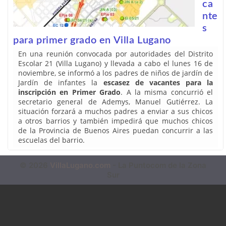
ca
nte
s
para primer grado en Villa Lugano
En una reunión convocada por autoridades del Distrito
Escolar 21 (Villa Lugano) y llevada a cabo el lunes 16 de
noviembre, se informó a los padres de niños de jardín de
Jardín de infantes la
escasez de vacantes para la
inscripción en Primer Grado
. A la misma concurrió el
secretario general de Ademys, Manuel Gutiérrez. La
situación forzará a muchos padres a enviar a sus chicos
a otros barrios y también impedirá que muchos chicos
de la Provincia de Buenos Aires puedan concurrir a las
escuelas del barrio.
© 2026
VillaLugano.com
- La Puntocom de la Zona
Sur