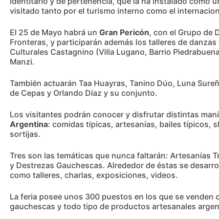
identitario y de pertenencia, que la ha instalado como u
visitado tanto por el turismo interno como el internacion
El 25 de Mayo habrá un
Gran Pericón
, con el Grupo de D
Fronteras, y participarán además los talleres de danzas 
Culturales Castagnino (Villa Lugano, Barrio Piedrabuen
Manzi.
También actuarán Taa Huayras, Tanino Dúo, Luna Sureñ
de Cepas y Orlando Díaz y su conjunto.
Los visitantes podrán conocer y disfrutar distintas man
Argentina
: comidas típicas, artesanías, bailes típicos, 
sortijas.
Tres son las temáticas que nunca faltarán: Artesanías Tr
y Destrezas Gauchescas. Alrededor de éstas se desarrol
como talleres, charlas, exposiciones, videos.
La feria posee unos 300 puestos en los que se venden 
gauchescas y todo tipo de productos artesanales argen