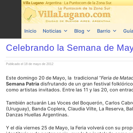
Villa Lugano
· Argentina · La Puntocom de la Zona Sur.
Inicio
Noticias
Blog
Barrio
Guí
Celebrando la Semana de Mayo
Publicado el 18 de mayo de 2012
Este domingo 20 de Mayo, la tradicional “
Feria de Mata
Semana Patria
disfrutando de un gran festival folklóric
como artistas invitados. Entre las 11 y las 20, con entrad
También actuarán Las Voces del Boquerón, Carlos Cabre
(Uruguay), Banda Coplera, Claudia Vilte, La Reserva, Ba
Danzas Huellas Argentinas.
Y el día viernes 25 de Mayo, la Feria volverá con su pro