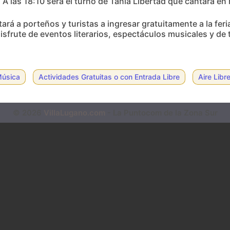
. A las 18:10 será el turno de Tania Libertad que cantará e
itará a porteños y turistas a ingresar gratuitamente a la feri
sfrute de eventos literarios, espectáculos musicales y de 
úsica
Actividades Gratuitas o con Entrada Libre
Aire Libr
© 2026
VillaLugano.com
- La Puntocom de la Zona Sur