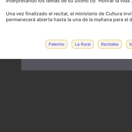
interpretando los temas de su último cd “Honrar la vida”
Una vez finalizado el recital, el ministerio de Cultura inv
permanecerá abierta hasta la una de la mañana para el di
Palermo
La Rural
Recitales
M