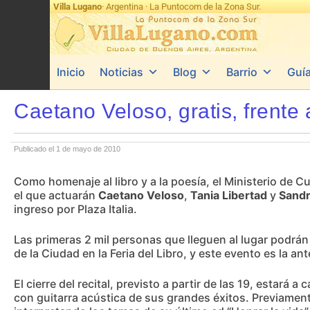
Villa Lugano
· Argentina · La Puntocom de la Zona Sur.
Inicio
Noticias
Blog
Barrio
Guí
Caetano Veloso, gratis, frente 
Publicado el 1 de mayo de 2010
Como homenaje al libro y a la poesía, el Ministerio de C
el que actuarán
Caetano Veloso
,
Tania Libertad
y
Sandr
ingreso por Plaza Italia.
Las primeras 2 mil personas que lleguen al lugar podrán 
de la Ciudad en la Feria del Libro, y este evento es la an
El cierre del recital, previsto a partir de las 19, estar
con guitarra acústica de sus grandes éxitos. Previamen