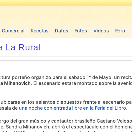
a Comercial
Recetas
Datos
Fotos
Videos
Foro
a La Rural
ultura porteño organizó para el sábado 1º de Mayo, un recit
a Mihanovich
. El escenario estará montado sobre la avenid
ubicarse en los asientos dispuestos frente al escenario para
tesala de
una noche con entrada libre en la Feria del Libro
.
á a cargo del gran músico y cantautor brasileño Caetano Velos
te, Sandra Mihanovich, abrirá el espectáculo con el homena