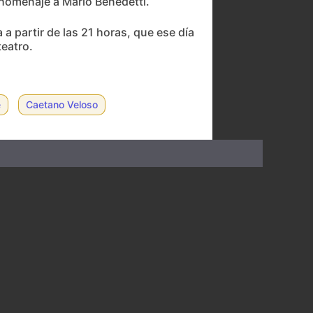
n homenaje a Mario Benedetti.
a a partir de las 21 horas, que ese día
teatro.
e
Caetano Veloso