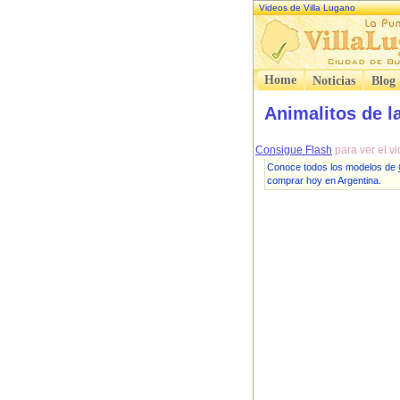
Videos de Villa Lugano
Home
Noticias
Blog
Animalitos de l
Consigue Flash
para ver el v
Conoce todos los modelos de
comprar hoy en Argentina.