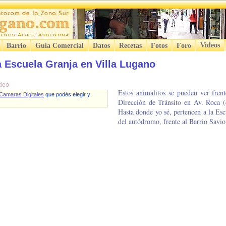
Videos
Barrio
Guía Comercial
Datos
Recetas
Fotos
Foro
a Escuela Granja en Villa Lugano
ideo
Estos animalitos se pueden ver frent
Camaras Digitales
que podés elegir y
Dirección de Tránsito en Av. Roca (d
Hasta donde yo sé, pertencen a la Es
del autódromo, frente al Barrio Savi