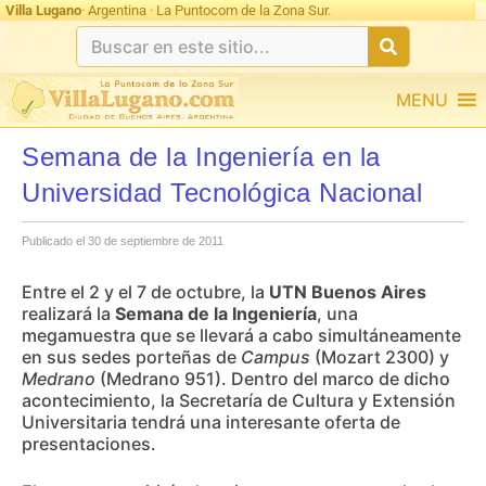
Villa Lugano
· Argentina · La Puntocom de la Zona Sur.
MENU
Semana de la Ingeniería en la
Universidad Tecnológica Nacional
Publicado el 30 de septiembre de 2011
Entre el 2 y el 7 de octubre, la
UTN Buenos Aires
realizará la
Semana de la Ingeniería
, una
megamuestra que se llevará a cabo simultáneamente
en sus sedes porteñas de
Campus
(Mozart 2300) y
Medrano
(Medrano 951). Dentro del marco de dicho
acontecimiento, la Secretaría de Cultura y Extensión
Universitaria tendrá una interesante oferta de
presentaciones.