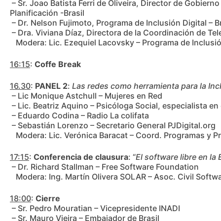
– Sr. Joao Batista Ferri de Oliveira, Director de Gobiern
Planificación -Brasil
– Dr. Nelson Fujimoto, Programa de Inclusión Digital – Br
– Dra. Viviana Díaz, Directora de la Coordinación de Tel
Modera: Lic. Ezequiel Lacovsky – Programa de Inclusió
16:15
:
Coffe Break
16.30
:
PANEL 2
:
Las redes como herramienta para la Incl
– Lic Monique Astchull – Mujeres en Red
– Lic. Beatriz Aquino – Psicóloga Social, especialista en
– Eduardo Codina – Radio La colifata
– Sebastián Lorenzo – Secretario General PJDigital.org
Modera: Lic. Verónica Baracat – Coord. Programas y Pr
17:15
:
Conferencia de clausura
: “
El software libre en la 
– Dr. Richard Stallman – Free Software Foundation
Modera: Ing. Martín Olivera SOLAR – Asoc. Civil Softwa
18:00
:
Cierre
– Sr. Pedro Mouratian – Vicepresidente INADI
– Sr. Mauro Vieira – Embajador de Brasil