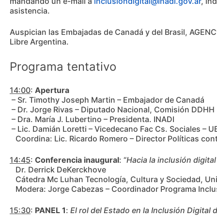
mandando un e-mail a
inclusiondigital@inadi.gov.ar
, in
asistencia.
Auspician las Embajadas de Canadá y del Brasil, AGENC
Libre Argentina.
Programa tentativo
14:00
:
Apertura
– Sr. Timothy Joseph Martin – Embajador de Canadá
– Dr. Jorge Rivas – Diputado Nacional, Comisión DDH
– Dra. María J. Lubertino – Presidenta. INADI
– Lic. Damián Loretti – Vicedecano Fac Cs. Sociales – U
Coordina: Lic. Ricardo Romero – Director Políticas cont
14:45
:
Conferencia inaugural
: “
Hacia la inclusión digita
Dr. Derrick DeKerckhove
Cátedra Mc Luhan Tecnología, Cultura y Sociedad, Uni
Modera: Jorge Cabezas – Coordinador Programa Inclusi
15:30
:
PANEL 1
:
El rol del Estado en la Inclusión Digital