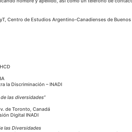
dicando nombre y apellido, así como un teléfono de contact
yT, Centro de Estudios Argentino-Canadienses de Buenos A
H HCD
BA
ra la Discriminación – INADI
l de las diversidades
”
v. de Toronto, Canadá
ón Digital INADI
 de las Diversidades