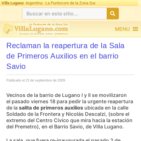
Villa Lugano
· Argentina · La Puntocom de la Zona Sur.
MENU
Reclaman la reapertura de la Sala
de Primeros Auxilios en el barrio
Savio
Publicado el 23 de septiembre de 2009
Vecinos de la barrio de Lugano I y II se movilizaron
el pasado viernes 18 para pedir la urgente reapertura
de la
salita de primeros auxilios
ubicada en la calle
Soldado de la Frontera y Nicolás Descalzi, (sobre el
extremo del Centro Cívico que mira hacia la estación
del Premetro), en el Barrio Savio, de Villa Lugano.
La sala, que fuera re-inaugurada el pasado 2 de