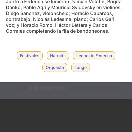
Junto a Federico se lucieron Damián Volotín, Brigita
Danko, Pablo Agri y Mauricio Svidovsky en violines;
Diego Sánchez, violonchelo; Horacio Cabarcos,
contrabajo; Nicolás Ledesma, piano; Carlos Gari,
voz; y Horacio Romo, Héctor Léttera y Carlos
Corrales completando la fila de bandoneones.
Festivales
Harrods
Leopoldo Federico
Orquesta
Tango
© 2026
VillaLugano.com
- La Puntocom de la Zona
Sur