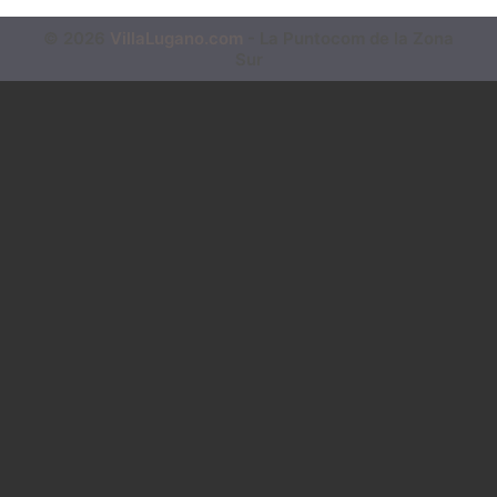
© 2026
VillaLugano.com
- La Puntocom de la Zona
Sur