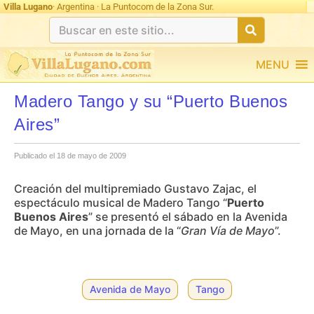
Villa Lugano
· Argentina · La Puntocom de la Zona Sur.
MENU
Madero Tango y su “Puerto Buenos
Aires”
Publicado el 18 de mayo de 2009
Creación del multipremiado Gustavo Zajac, el
espectáculo musical de Madero Tango “
Puerto
Buenos Aires
” se presentó el sábado en la Avenida
de Mayo, en una jornada de la “
Gran Vía de Mayo
”.
Avenida de Mayo
Tango