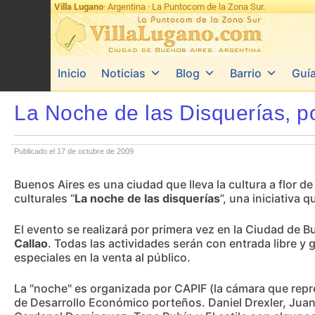
Villa Lugano
· Argentina · La Puntocom de la Zona Sur.
Inicio
Noticias
Blog
Barrio
Guí
La Noche de las Disquerías, p
Publicado el 17 de octubre de 2009
Buenos Aires es una ciudad que lleva la cultura a flor d
culturales “
La noche de las disquerías
”, una iniciativa
El evento se realizará por primera vez en la Ciudad de 
Callao
. Todas las actividades serán con entrada libre y
especiales en la venta al público.
La "noche" es organizada por CAPIF (la cámara que repres
de Desarrollo Económico porteños. Daniel Drexler, Juan