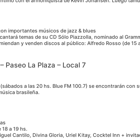
íntimo con el armoniquista de Kevin Johansen. Luego tamb
con importantes músicos de jazz & blues
 cantará temas de su CD Sólo Piazzolla, nominado al Gram
endan y venden discos al público: Alfredo Rosso (de 15 a 
– Paseo La Plaza – Local 7
l (sábados a las 20 hs. Blue FM 100.7) se encontrarán con
úsica brasileña.
tas
 18 a 19 hs.
uel Cantilo, Divina Gloria, Uriel Kitay, Cocktel Inn + invit