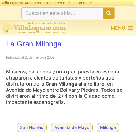
Villa Lugano
· Argentina · La Puntocom de la Zona Sur.
MENU
La Gran Milonga
Publicado el 11 de mayo de 2009
Músicos, bailarines y una gran puesta en escena
atraparon a cientos de turistas y porteños que
disfrutaron de la
Gran Milonga al aire libre
, en
Avenida de Mayo entre Bolívar y Piedras. Todos se
divirtieron al ritmo del 2×4 con la Ciudad como
impactante escenografía.
San Nicolás
Avenida de Mayo
Milonga