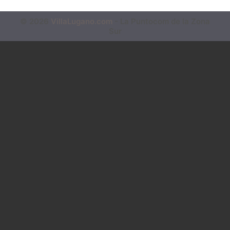
© 2026
VillaLugano.com
- La Puntocom de la Zona
Sur