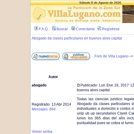
Sábado 8 de Agosto de 2026
F.A.Q.
Buscar
Conectarse
Regístrese
Abogado da clases particulares en buenos aires capital
Foro de Villa Lugano
->
Autor
abogado
Publicado: Lun Ene 16, 2017 1
buenos aires capital
Todas las ciencias juridico legal
Abogado da clases particulares 
Registrado: 13 Abr 2014
individuales a domicilio a costos
Mensajes: 894
unlp ub up secundarios Claret Ca
lunes los 365 dias del año inc
puntualidad pues se cobra el turno
Volver arriba