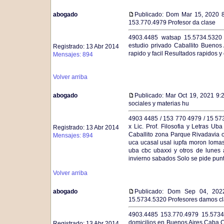
abogado
Publicado: Dom Mar 15, 2020 
153.770.4979 Profesor da clase
4903.4485 watsap 15.5734.5320 1
estudio privado Caballito Buenos
Registrado: 13 Abr 2014
rapido y facil Resultados rapidos 
Mensajes: 894
Volver arriba
abogado
Publicado: Mar Oct 19, 2021 9:
sociales y materias hu
4903 4485 / 153 770 4979 / 15 5734
x Lic. Prof. Filosofia y Letras U
Registrado: 13 Abr 2014
Caballito zona Parque Rivadavia o
Mensajes: 894
uca ucasal usal iupfa moron loma
uba cbc ubaxxi y otros de lunes 
invierno sabados Solo se pide punt
Volver arriba
abogado
Publicado: Dom Sep 04, 202
15.5734.5320 Profesores damos c
4903.4485 153.770.4979 15.5734.5
domicilios en Buenos Aires Caba C
Registrado: 13 Abr 2014