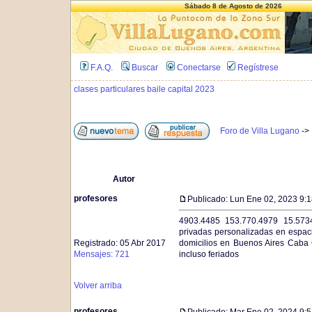
Sábado 8 de Agosto de 2026
F.A.Q.
Buscar
Conectarse
Regístrese
clases particulares baile capital 2023
Foro de Villa Lugano
->
Autor
profesores
Publicado: Lun Ene 02, 2023 9:
4903.4485 153.770.4979 15.5734
privadas personalizadas en espaci
Registrado: 05 Abr 2017
domicilios en Buenos Aires Caba 
Mensajes: 721
incluso feriados
Volver arriba
profesores