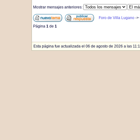
Mostrar mensajes anteriores:
Foro de Villa Lugano
->
Página
1
de
1
Esta página fue actualizada el 06 de agosto de 2026 a las 11:1