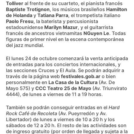
Tolliver
al frente de su cuarteto, el pianista francés
Baptiste Trotignon
, los músicos brasileños
Hamilton
de Holanda
y
Tatiana Parra
, el trompetista italiano
Paolo Fresu
, la baterista y percusionista
estadounidense
Marilyn Mazur
, y el guitarrista
francés de ancestros vietnamitas
NGuyen Le
. Todas
figuras de primer nivel en la escena contemporánea
del jazz mundial.
El lunes 24 de octubre comenzará la venta anticipada
de entradas para los conciertos internacionales, y
las secciones Cruces y El Aula. Se podrán adquirir a
través de la página web
festivales.gob.ar
o bien
personalmente en
La Casa de la Cultura
(Av. De
Mayo 575) y
CCC Teatro 25 de Mayo
(Av. Triunvirato
4444), de lunes a viernes de 11 a 19 horas.
También se podrán conseguir entradas en el
Hard
Rock Café de Recoleta
(Av. Pueyrredón y Av.
Libertador) de lunes a viernes de 10 a 20 h y los
sábados de 12 a 20 h. El resto de las actividades son
de ingreso gratuito (por orden de llegada y sujeta a la