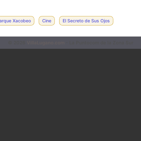
Parque Xacobeo
Cine
El Secreto de Sus Ojos
© 2026
VillaLugano.com
- La Puntocom de la Zona Sur