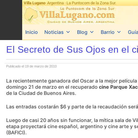
Villa Lugano
· Argentina · La Puntocom de la Zona Sur.
Inicio
Noticias
Blog
Barrio
Guí
El Secreto de Sus Ojos en el 
Publicado el 19 de marzo de 2010
La recientemente ganadora del Oscar a la mejor película 
domingo 21 de marzo en el recuperado
cine Parque Xa
de la Ciudad de Buenos Aires.
Las entradas costarán $6 y parte de la recaudación será 
Luego de casi 20 años sin funcionar, la mítica sala de Vil
etapa proyectará cine español, argentino y cine arte y s
(BAFICI).