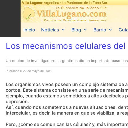
Villa Lugano
· Argentina · La Puntocom de la Zona Sur.
Inicio
Noticias
Blog
Barrio
Guí
Los mecanismos celulares del 
Un equipo de investigadores argentinos dio un importante paso par
Publicado el 22 de mayo de 2005
Los organismos vivos poseen un complejo sistema de ad
cortos. Este sistema consiste en una serie de mecanism
ejemplo, cuando estamos sometidos a altos decibeles p
depresión.
Así, cuando nos sometemos a nuevas situaciones, dentr
intercelular, es decir, la manera en que se viabiliza la 
Pero, ¿cómo se comunican las células? y, más importan