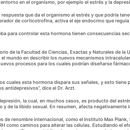
entorno en el organismo, por ejemplo el estrés y la depres
respuesta que da el organismo al estrés y que podría tene
rador de corticotrofina, activa el eje endocrino que regula
ueba para controlar esta hormona tienen consecuencias se
rio de la Facultad de Ciencias, Exactas y Naturales de la U
n el mundo en describir los nuevos mecanismos intracelula
nuevos procesos para los cuales podrían diseñarse fármacos
 cuales esta hormona dispara sus señales, y esto tiene pa
 antidepresivos”, dice el Dr. Arzt.
epresión, la cual, en muchos casos, es producto del estré
 y de la libido sexual. En resumen, afecta negativamente la
nes de renombre internacional, como el Instituto Max Plank,
H como caminos para alterar las células. Estudiando el efec