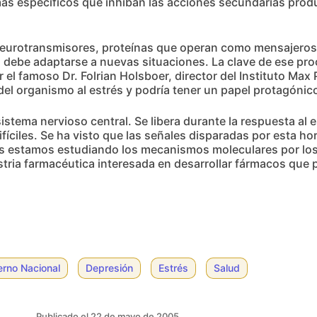
más específicos que inhiban las acciones secundarias prod
 neurotransmisores, proteínas que operan como mensajeros 
 debe adaptarse a nuevas situaciones. La clave de ese pr
l famoso Dr. Folrian Holsboer, director del Instituto Max
el organismo al estrés y podría tener un papel protagónico
istema nervioso central. Se libera durante la respuesta al
fíciles. Se ha visto que las señales disparadas por esta h
s estamos estudiando los mecanismos moleculares por los
ustria farmacéutica interesada en desarrollar fármacos que 
erno Nacional
Depresión
Estrés
Salud
Publicado el 22 de mayo de 2005