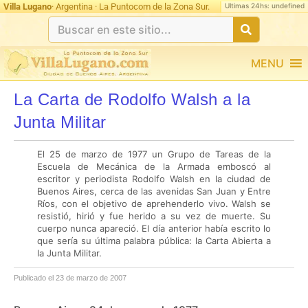
Ultimas 24hs: undefined
Villa Lugano
· Argentina · La Puntocom de la Zona Sur.
MENU
La Carta de Rodolfo Walsh a la
Junta Militar
El 25 de marzo de 1977 un Grupo de Tareas de la
Escuela de Mecánica de la Armada emboscó al
escritor y periodista Rodolfo Walsh en la ciudad de
Buenos Aires, cerca de las avenidas San Juan y Entre
Ríos, con el objetivo de aprehenderlo vivo. Walsh se
resistió, hirió y fue herido a su vez de muerte. Su
cuerpo nunca apareció. El día anterior había escrito lo
que sería su última palabra pública: la Carta Abierta a
la Junta Militar.
Publicado el 23 de marzo de 2007