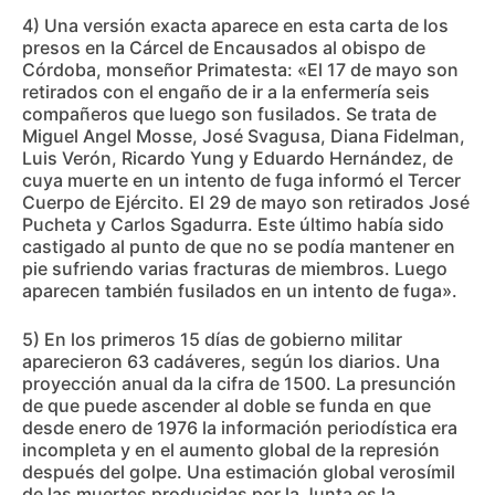
4) Una versión exacta aparece en esta carta de los
presos en la Cárcel de Encausados al obispo de
Córdoba, monseñor Primatesta: «El 17 de mayo son
retirados con el engaño de ir a la enfermería seis
compañeros que luego son fusilados. Se trata de
Miguel Angel Mosse, José Svagusa, Diana Fidelman,
Luis Verón, Ricardo Yung y Eduardo Hernández, de
cuya muerte en un intento de fuga informó el Tercer
Cuerpo de Ejército. El 29 de mayo son retirados José
Pucheta y Carlos Sgadurra. Este último había sido
castigado al punto de que no se podía mantener en
pie sufriendo varias fracturas de miembros. Luego
aparecen también fusilados en un intento de fuga».
5) En los primeros 15 días de gobierno militar
aparecieron 63 cadáveres, según los diarios. Una
proyección anual da la cifra de 1500. La presunción
de que puede ascender al doble se funda en que
desde enero de 1976 la información periodística era
incompleta y en el aumento global de la represión
después del golpe. Una estimación global verosímil
de las muertes producidas por la Junta es la