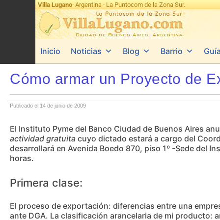
Villa Lugano
· Argentina · La Puntocom de la Zona Sur.
Inicio
Noticias
Blog
Barrio
Guí
Cómo armar un Proyecto de Expo
Publicado el 14 de junio de 2009
El Instituto Pyme del Banco Ciudad de Buenos Aires anunc
actividad gratuita
cuyo dictado estará a cargo del Coordi
desarrollará en Avenida Boedo 870, piso 1º -Sede del Insti
horas.
Primera clase:
El proceso de exportación: diferencias entre una empre
ante DGA. La clasificación arancelaria de mi producto: a