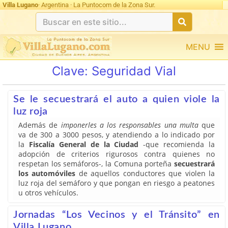
Villa Lugano
· Argentina · La Puntocom de la Zona Sur.
MENU
Clave:
Seguridad Vial
Se le secuestrará el auto a quien viole la
luz roja
Además de
imponerles a los responsables una multa
que
va de 300 a 3000 pesos, y atendiendo a lo indicado por
la
Fiscalía General de la Ciudad
-que recomienda la
adopción de criterios rigurosos contra quienes no
respetan los semáforos-, la Comuna porteña
secuestrará
los automóviles
de aquellos conductores que violen la
luz roja del semáforo y que pongan en riesgo a peatones
u otros vehículos.
Jornadas “Los Vecinos y el Tránsito” en
Villa Lugano