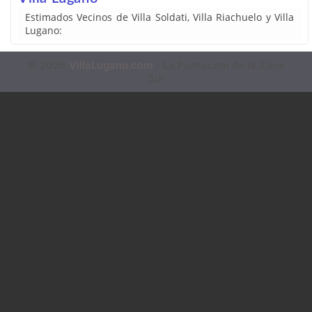
Estimados Vecinos de Villa Soldati, Villa Riachuelo y Villa
Lugano:
© 2026
VillaLugano.com
- La Puntocom de la Zona
Sur