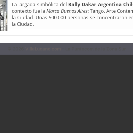
La largada simbólica del
Rally Dakar Argentina-Chil
contexto fue la
Marca Buenos Aires
: Tango, Arte Conte
la Ciudad. Unas 500.000 personas se concentraron en 
la Ciudad.
© 2026
VillaLugano.com
- La Puntocom de la Zona Sur