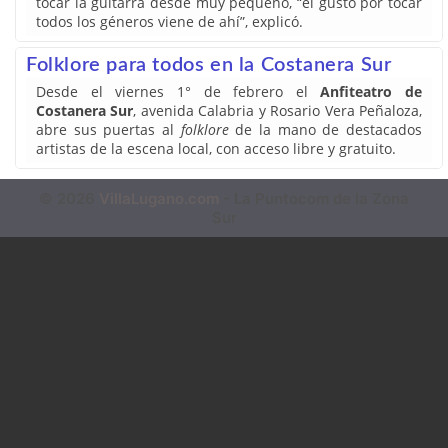
tocar la guitarra desde muy pequeño, “el gusto por tocar
todos los géneros viene de ahí”, explicó.
Folklore para todos en la Costanera Sur
Desde el viernes 1° de febrero el
Anfiteatro de
Costanera Sur
, avenida Calabria y Rosario Vera Peñaloza,
abre sus puertas al
folklore
de la mano de destacados
artistas de la escena local, con acceso libre y gratuito.
© 2026
VillaLugano.com
- La Puntocom de la Zona
Sur