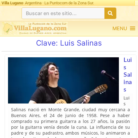
Villa Lugano
· Argentina · La Puntocom de la Zona Sur.
MENU
Clave:
Luis Salinas
Lui
s
Sal
ina
s
Lui
s
Salinas nació en Monte Grande, ciudad muy cercana a
Buenos Aires, el 24 de junio de 1958. Pese a haber
comprado su primera guitarra a los 27 años, la pasión
por la guitarra venía desde la cuna. La influencia de su
padre y de su padrastro, ambos músicos, lo animaron a