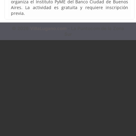
organiza el Instituto PyME del Banco Ciudad de Buenos
Aires. La actividad es gratuita y requiere inscripción
previa.
© 2026
VillaLugano.com
- La Puntocom de la Zona
Sur