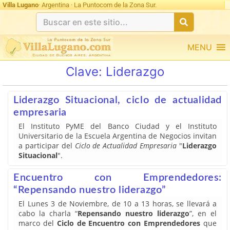
Villa Lugano
· Argentina · La Puntocom de la Zona Sur.
MENU
Clave:
Liderazgo
Liderazgo Situacional, ciclo de actualidad
empresaria
El Instituto PyME del Banco Ciudad y el Instituto
Universitario de la Escuela Argentina de Negocios invitan
a participar del
Ciclo de Actualidad Empresaria
"
Liderazgo
Situacional
".
Encuentro con Emprendedores:
“Repensando nuestro liderazgo”
El Lunes 3 de Noviembre, de 10 a 13 horas, se llevará a
cabo la charla “
Repensando nuestro liderazgo
”, en el
marco del
Ciclo de Encuentro con Emprendedores
que