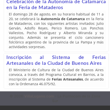
Celebración de la Autonomía de Catamarca
en la Feria de Mataderos
El domingo 28 de agosto, en su horario habitual de 11 a
20, se celebrará la
Autonomía de Catamarca
en la Feria
de Mataderos, con los siguientes artistas invitados: Julio
Gerván, Adolfo Reyes, Perico Romero, Los Ponchos
Vallestos, Pocho Rodríguez y Alberto Miranda y su
conjunto. Además se presenta el ciclo cancionero
folclórico argentino de la provincia de La Pampa y más
actividades sorpresas.
Inscripción al Sistema de Ferias
Artesanales de la Ciudad de Buenos Aires
El Ministerio de Cultura de la Ciudad de Buenos Aires
convoca, a través del Programa Cultural en Barrios, a la
inscripción al Sistema de
Ferias Artesanales
, de acuerdo
con la Ordenanza 46.075/92.
© 2026
VillaLugano.com
- La Puntocom de la Zona
Sur