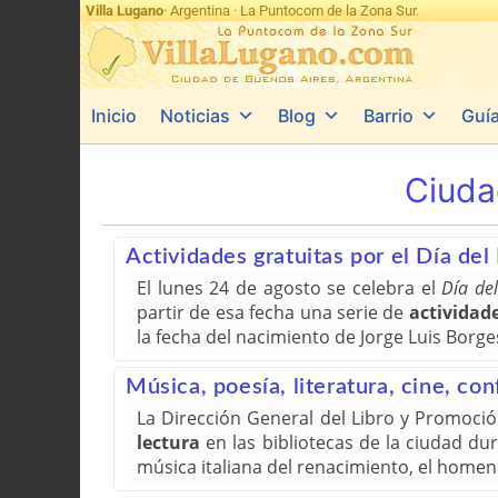
Villa Lugano
· Argentina · La Puntocom de la Zona Sur.
Inicio
Noticias
Blog
Barrio
Guí
Ciuda
Actividades gratuitas por el Día del
El lunes 24 de agosto se celebra el
Día del
partir de esa fecha una serie de
actividad
la fecha del nacimiento de Jorge Luis Borge
Música, poesía, literatura, cine, co
La Dirección General del Libro y Promoció
lectura
en las bibliotecas de la ciudad du
música italiana del renacimiento, el homena